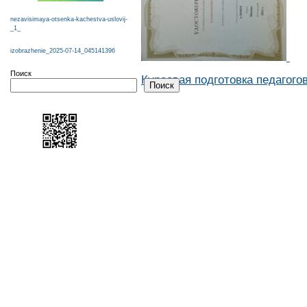
nezavisimaya-otsenka-kachestva-uslovij-
_1_
izobrazhenie_2025-07-14_045141396
Поиск
Курсовая подготовка педагогов
Поиск