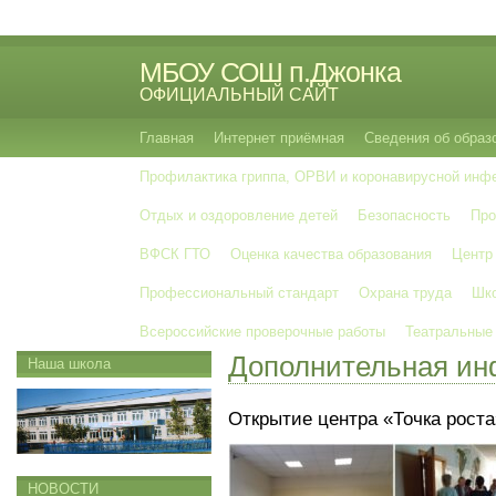
МБОУ СОШ п.Джонка
ОФИЦИАЛЬНЫЙ САЙТ
Главная
Интернет приёмная
Сведения об образ
Профилактика гриппа, ОРВИ и коронавирусной инф
Отдых и оздоровление детей
Безопасность
Про
ВФСК ГТО
Оценка качества образования
Центр
Профессиональный стандарт
Охрана труда
Шко
Всероссийские проверочные работы
Театральные
Дополнительная и
Наша школа
Открытие центра «Точка роста
НОВОСТИ