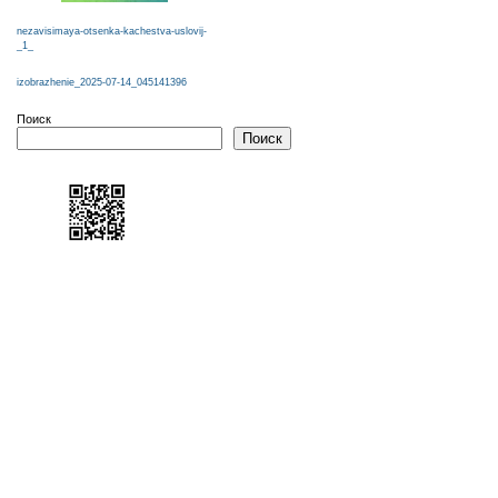
nezavisimaya-otsenka-kachestva-uslovij-
_1_
izobrazhenie_2025-07-14_045141396
Поиск
Поиск