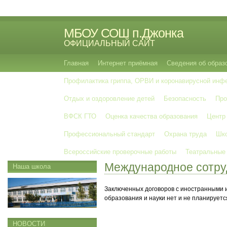
МБОУ СОШ п.Джонка
ОФИЦИАЛЬНЫЙ САЙТ
Главная
Интернет приёмная
Сведения об образ
Профилактика гриппа, ОРВИ и коронавирусной инф
Отдых и оздоровление детей
Безопасность
Про
ВФСК ГТО
Оценка качества образования
Центр
Профессиональный стандарт
Охрана труда
Шко
Всероссийские проверочные работы
Театральные
Международное сотру
Наша школа
Заключенных договоров с иностранными 
образования и науки нет и не планируетс
НОВОСТИ