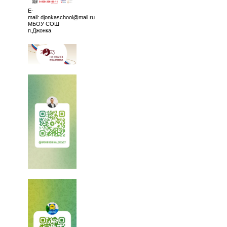
E-
mail: djonkaschool@mail.ru
МБОУ СОШ
п.Джонка