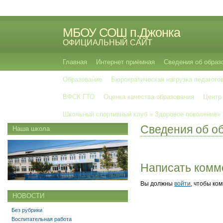
МБОУ СОШ п.Джонка
ОФИЦИАЛЬНЫЙ САЙТ
Главная
Интернет приёмная
Сведения об образ
Образование
Бюрократическая нагрузка педагого
ВФСК ГТО
Оценка качества образования
Центр
Школьный спортивный клуб » Здоровое поколение»
Сведения об о
Наша школа
Написать комм
Вы должны
войти
, чтобы ко
НОВОСТИ
Без рубрики
Воспитательная работа