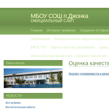
МБОУ СОШ п.Джонка
ОФИЦИАЛЬНЫЙ САЙТ
Главная
Интернет приёмная
Сведения об образ
Образование
Бюрократическая нагрузка педагого
ВФСК ГТО
Оценка качества образования
Центр
Школьный спортивный клуб » Здоровое поколение»
Оценка качест
Наша школа
Анализ успеваемости и каче
НОВОСТИ
Без рубрики
Воспитательная работа