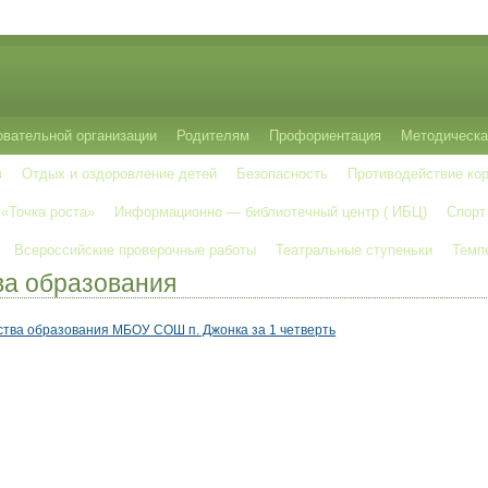
овательной организации
Родителям
Профориентация
Методическа
в
Отдых и оздоровление детей
Безопасность
Противодействие ко
 «Точка роста»
Информационно — библиотечный центр ( ИБЦ)
Спорт
Всероссийские проверочные работы
Театральные ступеньки
Темп
ва образования
ства образования МБОУ СОШ п. Джонка за 1 четверть