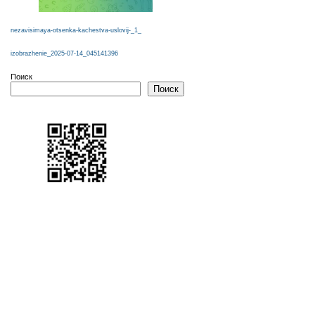
nezavisimaya-otsenka-kachestva-uslovij-_1_
izobrazhenie_2025-07-14_045141396
Поиск
Поиск