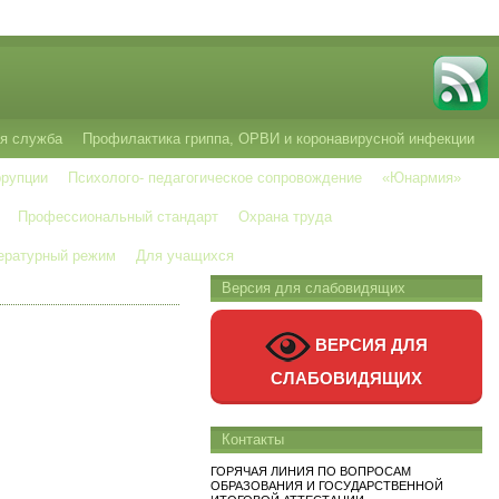
я служба
Профилактика гриппа, ОРВИ и коронавирусной инфекции
ррупции
Психолого- педагогическое сопровождение
«Юнармия»
Профессиональный стандарт
Охрана труда
ературный режим
Для учащихся
Версия для слабовидящих
ВЕРСИЯ ДЛЯ
СЛАБОВИДЯЩИХ
Контакты
ГОРЯЧАЯ ЛИНИЯ ПО ВОПРОСАМ
ОБРАЗОВАНИЯ И ГОСУДАРСТВЕННОЙ