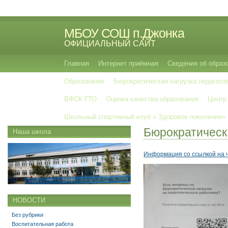
МБОУ СОШ п.Джонка
ОФИЦИАЛЬНЫЙ САЙТ
Главная
Интернет приёмная
Сведения об образ
Образование
Бюрократическая нагрузка педагого
ВФСК ГТО
Оценка качества образования
Центр
Школьный спортивный клуб » Здоровое поколение»
Бюрократическа
Наша школа
Информация со ссылкой на 
НОВОСТИ
Без рубрики
Воспитательная работа