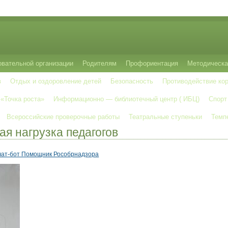
овательной организации
Родителям
Профориентация
Методическа
в
Отдых и оздоровление детей
Безопасность
Противодействие ко
 «Точка роста»
Информационно — библиотечный центр ( ИБЦ)
Спорт
Всероссийские проверочные работы
Театральные ступеньки
Темп
я нагрузка педагогов
чат-бот Помощник Рособрнадзора