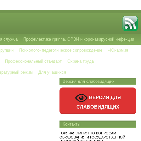
я служба
Профилактика гриппа, ОРВИ и коронавирусной инфекции
ррупции
Психолого- педагогическое сопровождение
«Юнармия»
Профессиональный стандарт
Охрана труда
ературный режим
Для учащихся
Версия для слабовидящих
ВЕРСИЯ ДЛЯ
СЛАБОВИДЯЩИХ
Контакты
ГОРЯЧАЯ ЛИНИЯ ПО ВОПРОСАМ
ОБРАЗОВАНИЯ И ГОСУДАРСТВЕННОЙ