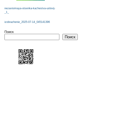
nezavisimaya-otsenka-kachestva-uslovij-
_1_
izobrazhenie_2025-07-14_045141396
Поиск
Поиск