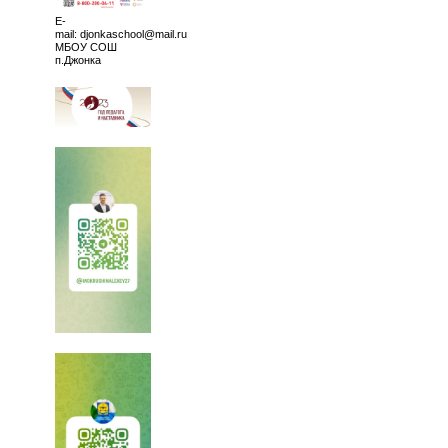
E-
mail: djonkaschool@mail.ru
МБОУ СОШ
п.Джонка