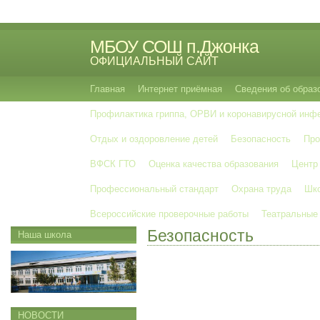
МБОУ СОШ п.Джонка
ОФИЦИАЛЬНЫЙ САЙТ
Главная
Интернет приёмная
Сведения об образ
Профилактика гриппа, ОРВИ и коронавирусной инф
Отдых и оздоровление детей
Безопасность
Про
ВФСК ГТО
Оценка качества образования
Центр
Профессиональный стандарт
Охрана труда
Шко
Всероссийские проверочные работы
Театральные
Безопасность
Наша школа
НОВОСТИ