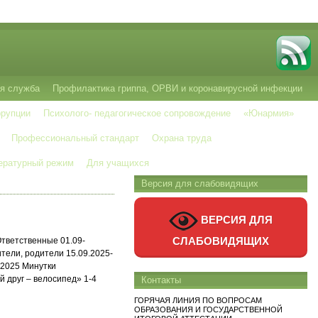
я служба
Профилактика гриппа, ОРВИ и коронавирусной инфекции
ррупции
Психолого- педагогическое сопровождение
«Юнармия»
Профессиональный стандарт
Охрана труда
ературный режим
Для учащихся
Версия для слабовидящих
ВЕРСИЯ ДЛЯ
СЛАБОВИДЯЩИХ
тветственные 01.09-
тели, родители 15.09.2025-
.2025 Минутки
 друг – велосипед» 1-4
Контакты
ГОРЯЧАЯ ЛИНИЯ ПО ВОПРОСАМ
ОБРАЗОВАНИЯ И ГОСУДАРСТВЕННОЙ