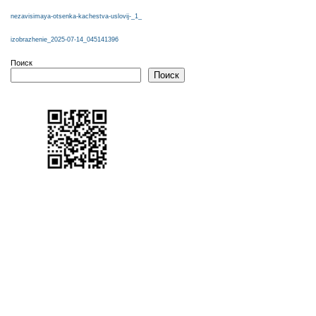
nezavisimaya-otsenka-kachestva-uslovij-_1_
izobrazhenie_2025-07-14_045141396
Поиск
Поиск