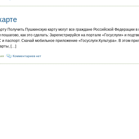
карте
рту Получить Пушкинскую карту могут все граждане Российской Федерации в в
пошагово, как это сделать: Зарегистрируйся на портале «Госуслуги» и подтв
 и паспорт. Скачай мобильное приложение «Госуслуги.Культура». В этом пр
арты, […]
ия ·
Комментариев нет