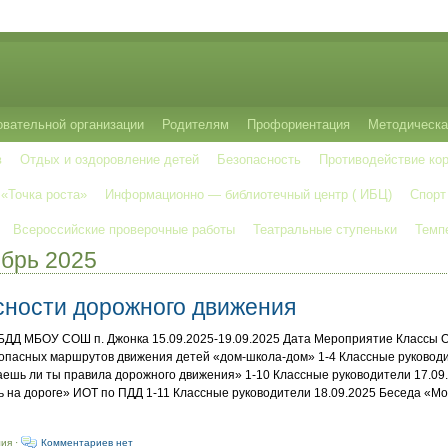
овательной организации
Родителям
Профориентация
Методическа
в
Отдых и оздоровление детей
Безопасность
Противодействие ко
 «Точка роста»
Информационно — библиотечный центр ( ИБЦ)
Спорт
Всероссийские проверочные работы
Театральные ступеньки
Темп
ябрь 2025
сности дорожного движения
ДД МБОУ СОШ п. Джонка 15.09.2025-19.09.2025 Дата Мероприятие Классы О
опасных маршрутов движения детей «дом-школа-дом» 1-4 Классные руководи
аешь ли ты правила дорожного движения» 1-10 Классные руководители 17.09
 на дороге» ИОТ по ПДД 1-11 Классные руководители 18.09.2025 Беседа «Мой
ия ·
Комментариев нет