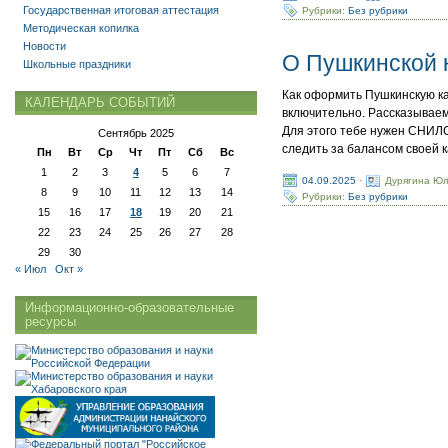
Государственная итоговая аттестация
Рубрики:
Без рубрики
Методическая копилка
Новости
О Пушкинской 
Школьные праздники
Как оформить Пушкинскую ка
КАЛЕНДАРЬ СОБЫТИЙ
включительно. Рассказываем 
Для этого тебе нужен СНИЛС
Сентябрь 2025
следить за балансом своей к
Пн
Вт
Ср
Чт
Пт
Сб
Вс
1
2
3
4
5
6
7
04.09.2025
·
Дурягина Юл
8
9
10
11
12
13
14
Рубрики:
Без рубрики
15
16
17
18
19
20
21
22
23
24
25
26
27
28
29
30
« Июл
Окт »
Информационно-образовательные
ресурсы