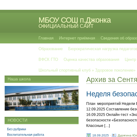
МБОУ СОШ п.Джонка
ОФИЦИАЛЬНЫЙ САЙТ
Главная
Интернет приёмная
Сведения об образ
Образование
Бюрократическая нагрузка педагого
ВФСК ГТО
Оценка качества образования
Центр
Школьный спортивный клуб » Здоровое поколение»
Архив за Сент
Наша школа
Неделя безопа
План мероприятий Недели Б
12.09.2025 Составление без
16.09.2025 Онлайн-тест «Зн
безопасности «Безопасность
НОВОСТИ
Классные […]
Без рубрики
Воспитательная работа
18.09.2025
·
Дурягина Юл